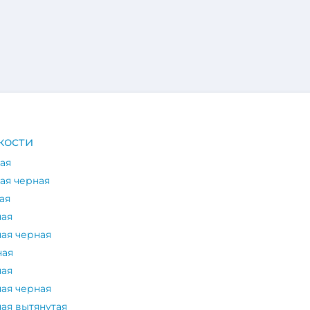
кости
ая
ая черная
ая
ная
ная черная
ная
ная
ная черная
ая вытянутая