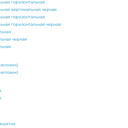
льная горизонтальная
льная вертикальная черная
льная горизонтальная
льная горизонтальная черная
льная
льная черная
льная
 человек)
 человек)
я
я
решетке