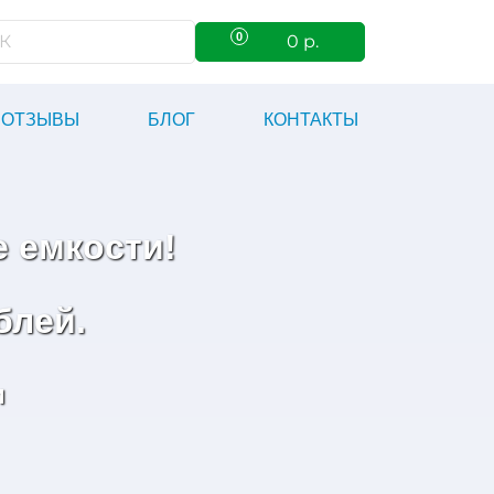
0
0
р.
ОТЗЫВЫ
БЛОГ
КОНТАКТЫ
 емкости!
блей.
и