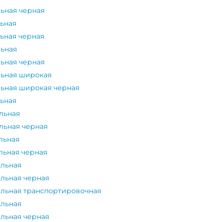
льная черная
льная
ьная черная
льная
льная черная
льная широкая
льная широкая черная
льная
льная
льная черная
льная
льная черная
альная
альная черная
альная транспортировочная
альная
альная черная