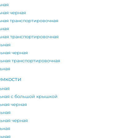
ьная
ьная черная
ьная транспортировочная
ьная
ьная транспортировочная
льная
льная черная
льная транспортировочная
льная
емкости
ьная
льная с большой крышкой
ьная черная
льная
льная черная
льная
льная