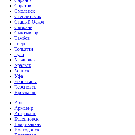
Саранск
Саратов
Смоленск
Стерлитамак
Старый Оскол
Сызрань
Сыктывкар
Тамбов
Тверь
Тольятти
Тула
Ульяновск
Уральск
Усинск
Уфа
Чебоксары
Череповец
Ярославль
Азов
Армавир
Астрахань
Буденновск
Владикавказ
Волгодонск