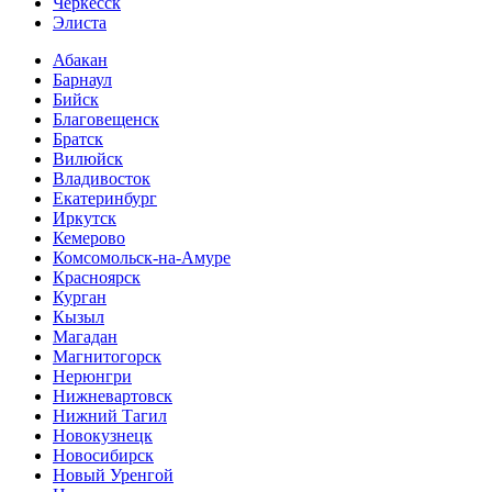
Черкесск
Элиста
Абакан
Барнаул
Бийск
Благовещенск
Братск
Вилюйск
Владивосток
Екатеринбург
Иркутск
Кемерово
Комсомольск-на-Амуре
Красноярск
Курган
Кызыл
Магадан
Магнитогорск
Нерюнгри
Нижневартовск
Нижний Тагил
Новокузнецк
Новосибирск
Новый Уренгой