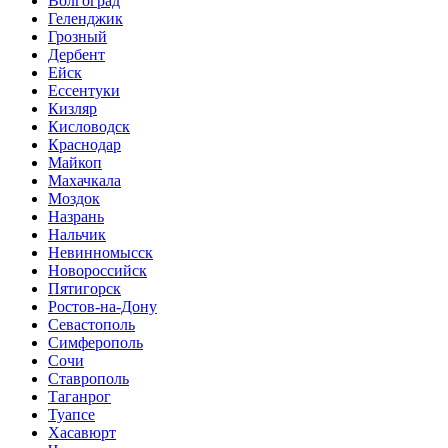
Волгоград
Геленджик
Грозный
Дербент
Ейск
Ессентуки
Кизляр
Кисловодск
Краснодар
Майкоп
Махачкала
Моздок
Назрань
Нальчик
Невинномысск
Новороссийск
Пятигорск
Ростов-на-Дону
Севастополь
Симферополь
Сочи
Ставрополь
Таганрог
Туапсе
Хасавюрт