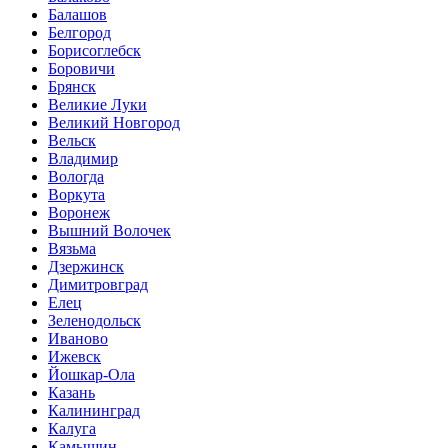
Балашов
Белгород
Борисоглебск
Боровичи
Брянск
Великие Луки
Великий Новгород
Вельск
Владимир
Вологда
Воркута
Воронеж
Вышний Волочек
Вязьма
Дзержинск
Димитровград
Елец
Зеленодольск
Иваново
Ижевск
Йошкар-Ола
Казань
Калининград
Калуга
Камышин